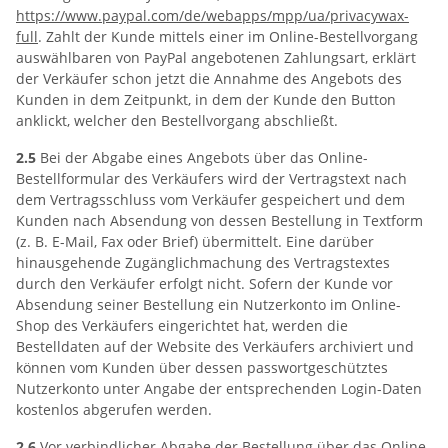
https://www.paypal.com
/de
/webapps
/mpp
/ua
/privacywax-
full
. Zahlt der Kunde mittels einer im Online-Bestellvorgang
auswählbaren von PayPal angebotenen Zahlungsart, erklärt
der Verkäufer schon jetzt die Annahme des Angebots des
Kunden in dem Zeitpunkt, in dem der Kunde den Button
anklickt, welcher den Bestellvorgang abschließt.
2.5
Bei der Abgabe eines Angebots über das Online-
Bestellformular des Verkäufers wird der Vertragstext nach
dem Vertragsschluss vom Verkäufer gespeichert und dem
Kunden nach Absendung von dessen Bestellung in Textform
(z. B. E-Mail, Fax oder Brief) übermittelt. Eine darüber
hinausgehende Zugänglichmachung des Vertragstextes
durch den Verkäufer erfolgt nicht. Sofern der Kunde vor
Absendung seiner Bestellung ein Nutzerkonto im Online-
Shop des Verkäufers eingerichtet hat, werden die
Bestelldaten auf der Website des Verkäufers archiviert und
können vom Kunden über dessen passwortgeschütztes
Nutzerkonto unter Angabe der entsprechenden Login-Daten
kostenlos abgerufen werden.
2.6
Vor verbindlicher Abgabe der Bestellung über das Online-