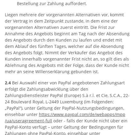
Bestellung zur Zahlung auffordert.
Liegen mehrere der vorgenannten Alternativen vor, kommt
der Vertrag in dem Zeitpunkt zustande, in dem eine der
vorgenannten Alternativen zuerst eintritt. Die Frist zur
Annahme des Angebots beginnt am Tag nach der Absendung
des Angebots durch den Kunden zu laufen und endet mit
dem Ablauf des fünften Tages, welcher auf die Absendung
des Angebots folgt. Nimmt der Verkäufer das Angebot des
Kunden innerhalb vorgenannter Frist nicht an, so gilt dies als
Ablehnung des Angebots mit der Folge, dass der Kunde nicht
mehr an seine Willenserklärung gebunden ist.
2.4
Bei Auswahl einer von PayPal angebotenen Zahlungsart
erfolgt die Zahlungsabwicklung über den
Zahlungsdienstleister PayPal (Europe) S.à r.l. et Cie, S.C.A., 22-
24 Boulevard Royal, L-2449 Luxemburg (im Folgenden:
„PayPal“), unter Geltung der PayPal-Nutzungsbedingungen,
einsehbar unter
https://www.paypal.com
/de
/webapps
/mpp
/ua
/useragreement-full
oder - falls der Kunde nicht über ein
PayPal-Konto verfügt – unter Geltung der Bedingungen für
Zahlungen ohne PayPal-Konto, einsehbar unter