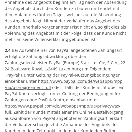
Annahme des Angebots beginnt am Tag nach der Absendung
des Angebots durch den Kunden zu laufen und endet mit
dem Ablauf des fünften Tages, welcher auf die Absendung
des Angebots folgt. Nimmt der Verkäufer das Angebot des
Kunden innerhalb vorgenannter Frist nicht an, so gilt dies als
Ablehnung des Angebots mit der Folge, dass der Kunde nicht
mehr an seine Willenserklärung gebunden ist.
2.4
Bei Auswahl einer von PayPal angebotenen Zahlungsart
erfolgt die Zahlungsabwicklung über den
Zahlungsdienstleister PayPal (Europe) S.à r.l. et Cie, S.C.A., 22-
24 Boulevard Royal, L-2449 Luxemburg (im Folgenden:
„PayPal“), unter Geltung der PayPal-Nutzungsbedingungen,
einsehbar unter
https://www.paypal.com
/de
/webapps
/mpp
/ua
/useragreement-full
oder - falls der Kunde nicht über ein
PayPal-Konto verfügt – unter Geltung der Bedingungen für
Zahlungen ohne PayPal-Konto, einsehbar unter
https://www.paypal.com
/de
/webapps
/mpp
/ua
/privacywax-
full
. Zahlt der Kunde mittels einer im Online-Bestellvorgang
auswählbaren von PayPal angebotenen Zahlungsart, erklärt
der Verkäufer schon jetzt die Annahme des Angebots des
Kunden in dem Zeitpunkt, in dem der Kunde den Button