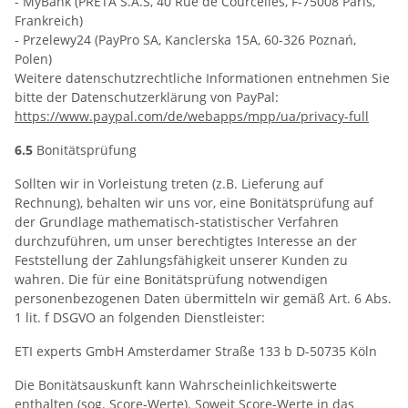
- MyBank (PRETA S.A.S, 40 Rue de Courcelles, F-75008 Paris,
Frankreich)
- Przelewy24 (PayPro SA, Kanclerska 15A, 60-326 Poznań,
Polen)
Weitere datenschutzrechtliche Informationen entnehmen Sie
bitte der Datenschutzerklärung von PayPal:
https://www.paypal.com
/de
/webapps
/mpp
/ua
/privacy-full
6.5
Bonitätsprüfung
Sollten wir in Vorleistung treten (z.B. Lieferung auf
Rechnung), behalten wir uns vor, eine Bonitätsprüfung auf
der Grundlage mathematisch-statistischer Verfahren
durchzuführen, um unser berechtigtes Interesse an der
Feststellung der Zahlungsfähigkeit unserer Kunden zu
wahren. Die für eine Bonitätsprüfung notwendigen
personenbezogenen Daten übermitteln wir gemäß Art. 6 Abs.
1 lit. f DSGVO an folgenden Dienstleister:
ETI experts GmbH Amsterdamer Straße 133 b D-50735 Köln
Die Bonitätsauskunft kann Wahrscheinlichkeitswerte
enthalten (sog. Score-Werte). Soweit Score-Werte in das