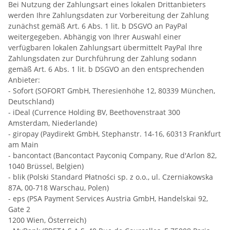
Bei Nutzung der Zahlungsart eines lokalen Drittanbieters
werden Ihre Zahlungsdaten zur Vorbereitung der Zahlung
zunächst gemäß Art. 6 Abs. 1 lit. b DSGVO an PayPal
weitergegeben. Abhängig von Ihrer Auswahl einer
verfügbaren lokalen Zahlungsart übermittelt PayPal Ihre
Zahlungsdaten zur Durchführung der Zahlung sodann
gemäß Art. 6 Abs. 1 lit. b DSGVO an den entsprechenden
Anbieter:
- Sofort (SOFORT GmbH, Theresienhöhe 12, 80339 München,
Deutschland)
- iDeal (Currence Holding BV, Beethovenstraat 300
Amsterdam, Niederlande)
- giropay (Paydirekt GmbH, Stephanstr. 14-16, 60313 Frankfurt
am Main
- bancontact (Bancontact Payconiq Company, Rue d'Arlon 82,
1040 Brüssel, Belgien)
- blik (Polski Standard Płatności sp. z o.o., ul. Czerniakowska
87A, 00-718 Warschau, Polen)
- eps (PSA Payment Services Austria GmbH, Handelskai 92,
Gate 2
1200 Wien, Österreich)