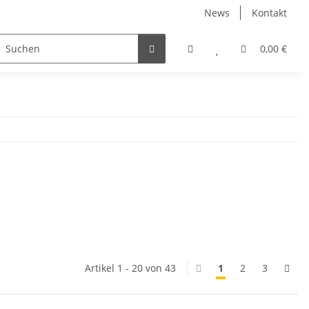
News
Kontakt
irtschaft
Straßendienst
Sets & Angebote
0,00 €
fagus
Artikel 1 - 20 von 43
1
2
3