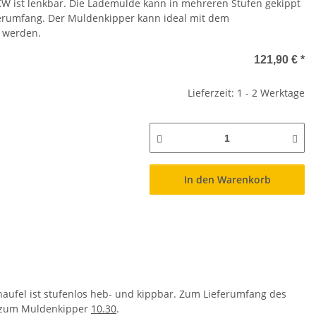
 ist lenkbar. Die Lademulde kann in mehreren Stufen gekippt
erumfang. Der Muldenkipper kann ideal mit dem
 werden.
121,90 €
*
Lieferzeit: 1 - 2 Werktage
In den Warenkorb
haufel ist stufenlos heb- und kippbar. Zum Lieferumfang des
t zum Muldenkipper
10.30
.