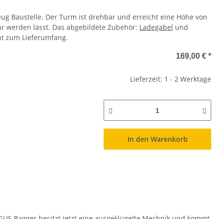
ug Baustelle. Der Turm ist drehbar und erreicht eine Höhe von
hr werden lässt. Das abgebildete Zubehör:
Ladegabel
und
ht zum Lieferumfang.
169,00 €
*
Lieferzeit: 1 - 2 Werktage
In den Warenkorb
GUS Bagger besitzt jetzt eine ausgeklügelte Mechnik und kommt