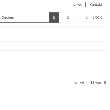
News
Kontakt
irtschaft
Straßendienst
Sets & Angebote
0,00 €
fagus
Artikel 1 - 15 von 15