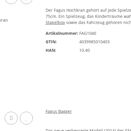
Der Fagus Hochkran gehört auf jede Spielze
75cm. Ein Spielzeug, das Kinderträume wa
Stapelbox
sowie das Fahrzeug gehören nic
Artikelnummer:
FAG1040
GTIN:
4039985010403
HAN:
10.40
Fagus Bagger
Das neue verbesserte Modell (2014) des FA