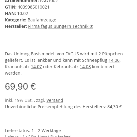
Artikelnummer:
FAG1002
GTIN:
4039985010021
HAN:
10.02
Kategorie:
Baufahrzeuge
Hersteller:
Firma fagus Büngern Technik ®
Das Unimog Basismodell von FAGUS wird mit 2 Püppchen
geliefert. Es ist lenkbar und kann mit Schneepflug
14.06
,
Kranaufsatz
14.07
oder Kehraufsatz
14.08
kombiniert
werden.
69,90 €
inkl. 19% USt. , zzgl.
Versand
Unverbindliche Preisempfehlung des Herstellers
:
84,30 €
Lieferstatus: 1 - 2 Werktage
Lieferzeit:
1 - 2 Werktage
(DE - Ausland