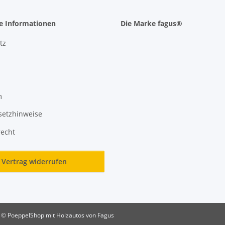
he Informationen
Die Marke fagus®
tz
m
setzhinweise
recht
Vertrag widerrufen
© PoeppelShop mit Holzautos von Fagus