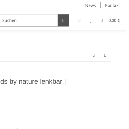
News
Kontakt
irtschaft
Straßendienst
Sets & Angebote
0,00 €
fagus
ds by nature lenkbar |