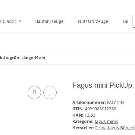
s Classic
Baufahrzeuge
Nutzfahrzeuge
Landw
ckUp, grün, Länge 19 cm
Fagus mini PickUp,
Artikelnummer:
FAG1233
GTIN:
4039985012339
HAN:
12.33
Kategorie:
fagus minis
Hersteller:
Firma fagus Bünge