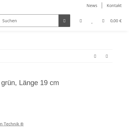
News
Kontakt
irtschaft
Straßendienst
Sets & Angebote
0,00 €
fagus
 grün, Länge 19 cm
rn Technik ®