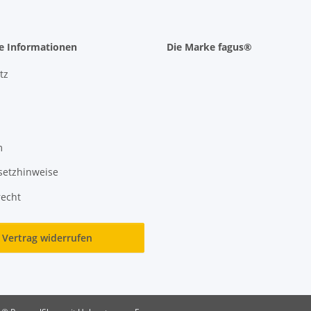
he Informationen
Die Marke fagus®
tz
m
setzhinweise
recht
Vertrag widerrufen