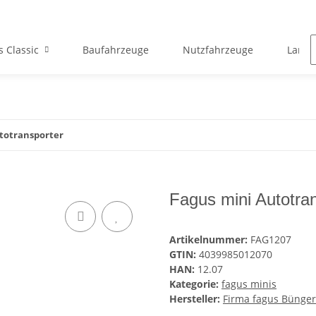
s Classic
Baufahrzeuge
Nutzfahrzeuge
Landw
totransporter
Fagus mini Autotra
Artikelnummer:
FAG1207
GTIN:
4039985012070
HAN:
12.07
Kategorie:
fagus minis
Hersteller:
Firma fagus Bünge