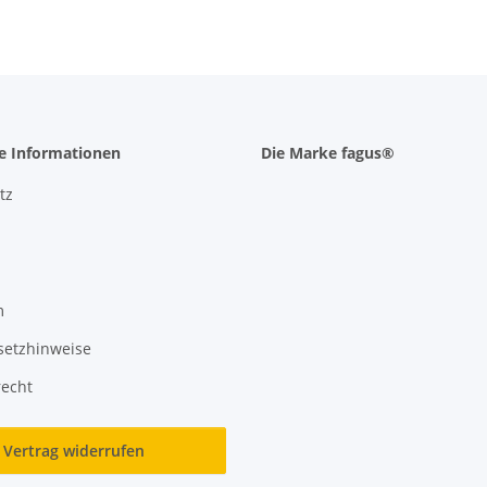
he Informationen
Die Marke fagus®
tz
m
setzhinweise
recht
Vertrag widerrufen