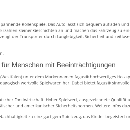
 spannende Rollenspiele. Das Auto lässt sich bequem aufladen un
rzählen kleiner Geschichten an und machen das Fahrzeug zu eine
zeugt der Transporter durch Langlebigkeit, Sicherheit und zeitloses
n.
 für Menschen mit Beeinträchtigungen
de (Westfalen) unter dem Markennamen fagus
®
hochwertiges Holzsp
agogisch wertvolle Spielwaren her. Dabei bietet fagus
®
sinnvolle
utscher Forstwirtschaft. Hoher Spielwert, ausgezeichnete Qualität 
opäischer und amerikanischer Sicherheitsnormen.
Weitere Infos daz
chhaltigkeit zu einzigartigem Spielzeug, das Kinder begeistert u