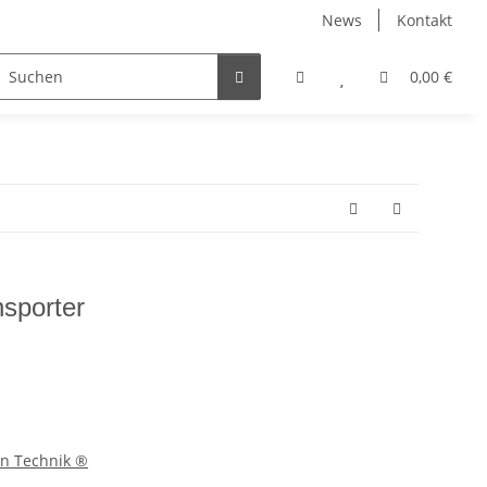
News
Kontakt
irtschaft
Straßendienst
Sets & Angebote
0,00 €
fagus
nsporter
rn Technik ®