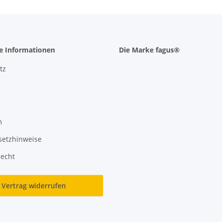
he Informationen
Die Marke fagus®
tz
m
setzhinweise
recht
Vertrag widerrufen