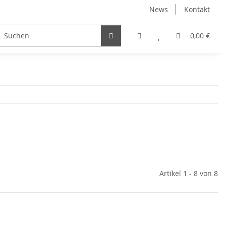
News
Kontakt
irtschaft
Straßendienst
Sets & Angebote
0,00 €
fagus
Artikel 1 - 8 von 8