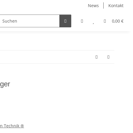
News
Kontakt
irtschaft
Straßendienst
Sets & Angebote
0,00 €
fagus
ger
rn Technik ®