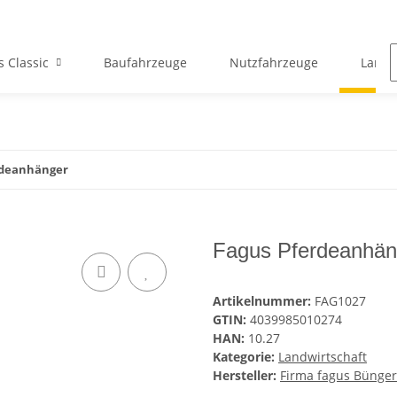
s Classic
Baufahrzeuge
Nutzfahrzeuge
Landw
rdeanhänger
Fagus Pferdeanhän
Artikelnummer:
FAG1027
GTIN:
4039985010274
HAN:
10.27
Kategorie:
Landwirtschaft
Hersteller:
Firma fagus Bünge