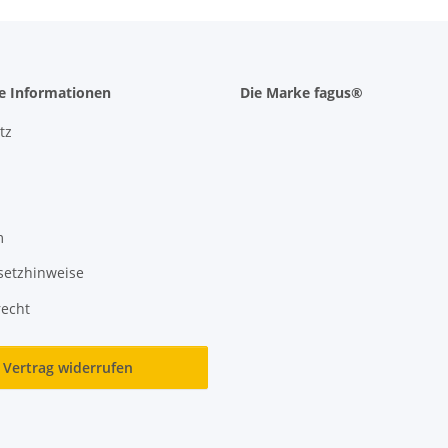
he Informationen
Die Marke fagus®
tz
m
setzhinweise
recht
Vertrag widerrufen