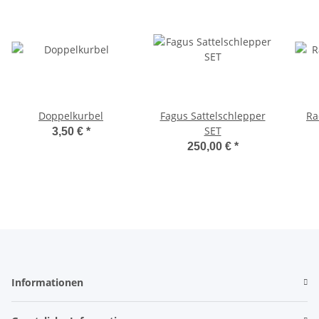
Doppelkurbel
Fagus Sattelschlepper
Ra
SET
3,50 €
*
250,00 €
*
Informationen