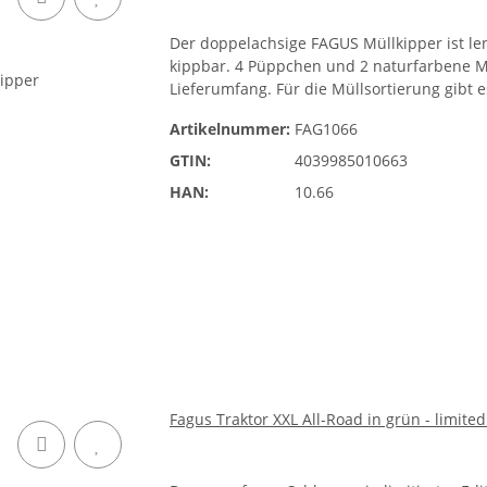
Der doppelachsige FAGUS Müllkipper ist l
kippbar. 4 Püppchen und 2 naturfarbene M
Lieferumfang. Für die Müllsortierung gibt 
Artikelnummer:
FAG1066
GTIN:
4039985010663
HAN:
10.66
Fagus Traktor XXL All-Road in grün - limited