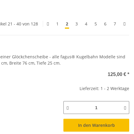
ikel 21 - 40 von 128
1
2
3
4
5
6
7
 einer Glöckchenscheibe - alle fagus® Kugelbahn Modelle sind
cm, Breite 76 cm, Tiefe 25 cm.
125,00 €
*
Lieferzeit: 1 - 2 Werktage
In den Warenkorb