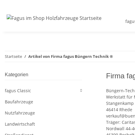
fagu
Startseite
Artikel von Firma fagus Büngern Technik ®
Firma fa
Kategorien
fagus Classic
Büngern-Tech
Werkstatt fü
Baufahrzeuge
Stangenkamp 
46414 Rhede
Nutzfahrzeuge
verkauf@buen
Träger: Carita
Landwirtschaft
Nordwall 44-4
46399 Bocholt