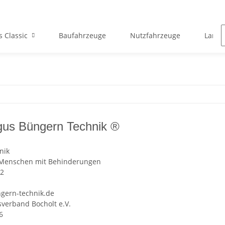
s Classic
Baufahrzeuge
Nutzfahrzeuge
Landw
gus Büngern Technik ®
nik
r Menschen mit Behinderungen
2
gern-technik.de
sverband Bocholt e.V.
6