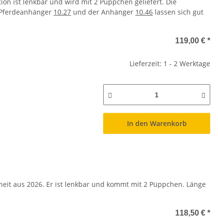
tion ist lenkbar und wird mit 2 Püppchen geliefert. Die
 Pferdeanhänger
10.27
und der Anhänger
10.46
lassen sich gut
119,00 €
*
Lieferzeit: 1 - 2 Werktage
In den Warenkorb
uheit aus 2026. Er ist lenkbar und kommt mit 2 Püppchen. Länge
118,50 €
*