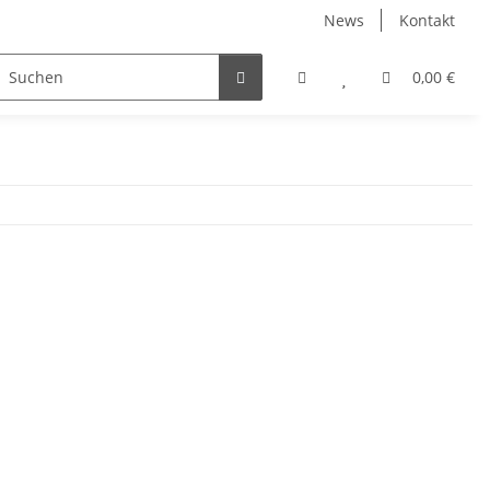
News
Kontakt
irtschaft
Straßendienst
Sets & Angebote
0,00 €
fagus