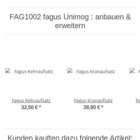
FAG1002 fagus Unimog : anbauen &
erweitern
Fagus Kehraufsatz
Fagus Kranaufsatz
F
32,50 €
*
38,90 €
*
Kunden kauften dazu folgende Artikel: